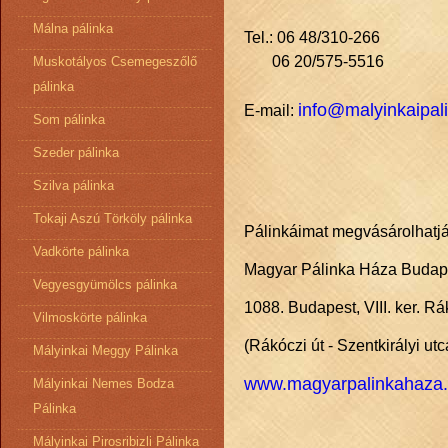
Málna pálinka
Tel.: 06 48/310-266
06 20/575-5516
Muskotályos Csemegeszőlő
pálinka
info@malyinkaipal
E-mail:
Som pálinka
Szeder pálinka
Szilva pálinka
Tokaji Aszú Törköly pálinka
Pálinkáimat megvásárolhatják
Vadkörte pálinka
Magyar Pálinka Háza Budap
Vegyesgyümölcs pálinka
1088. Budapest, VIII. ker. Rá
Vilmoskörte pálinka
(Rákóczi út - Szentkirályi utc
Mályinkai Meggy Pálinka
www.magyarpalinkahaza
Mályinkai Nemes Bodza
Pálinka
Mályinkai Pirosribizli Pálinka