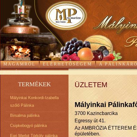
MAGAMRÓL
ELÉRHETŐSÉGEM
A PÁLINKÁR
KOSÁR
TERMÉKEK
ÜZLETEM
Mályinkai Konkordi-Izabella
Mályinkai Pálinka
szőlő Pálinka
3700 Kazincbarcika
Birsalma pálinka
Egressy út 41.
Csipkebogyó pálinka
Az AMBRÓZIA ÉTTEREM É
épületében.
Egri Merlot Törköly pálinka