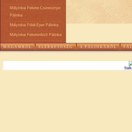
Mályinkai Fekete-Cseresznye
Pálinka
Mályinkai Földi-Eper Pálinka
Mályinkai Feketeribizli Pálinka
MAGAMRÓL
ELÉRHETŐSÉG
A PÁLINKÁRÓL
PÁ
KOSÁR
Ital