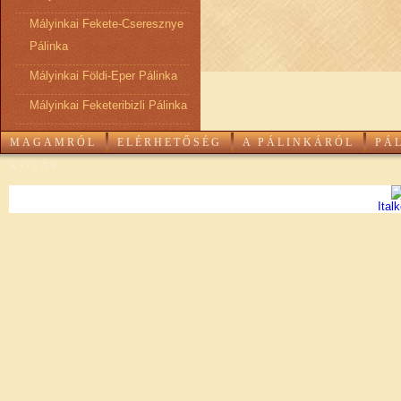
Mályinkai Fekete-Cseresznye
Pálinka
Mályinkai Földi-Eper Pálinka
Mályinkai Feketeribizli Pálinka
MAGAMRÓL
ELÉRHETŐSÉG
A PÁLINKÁRÓL
PÁ
KOSÁR
Ital