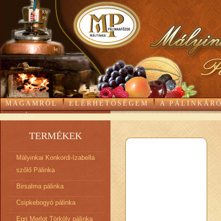
MAGAMRÓL
ELÉRHETŐSÉGEM
A PÁLINKÁR
KOSÁR
TERMÉKEK
Mályinkai Konkordi-Izabella
szőlő Pálinka
Birsalma pálinka
Csipkebogyó pálinka
Egri Merlot Törköly pálinka