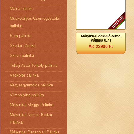
Málna pálinka
Muskotályos Csemegeszőlő
pálinka
Som pálinka
Mályinkai Zölddió-Alma
Pálinka 0,7 l
Szeder pálinka
Ár: 22900 Ft
Szilva pálinka
Tokaji Aszú Törköly pálinka
Vadkörte pálinka
Vegyesgyümölcs pálinka
Vilmoskörte pálinka
Mályinkai Meggy Pálinka
Mályinkai Nemes Bodza
Pálinka
Mályinkai Pirosribizli Pálinka