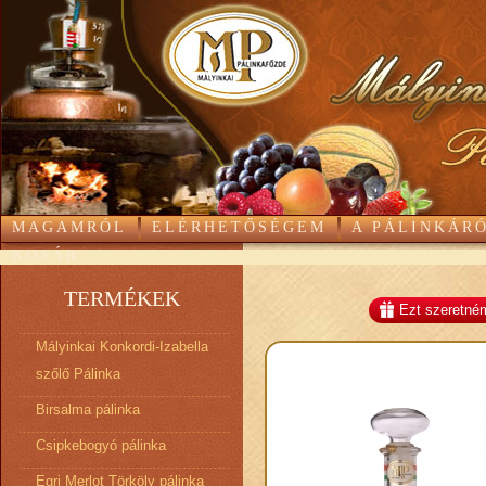
MAGAMRÓL
ELÉRHETŐSÉGEM
A PÁLINKÁR
KOSÁR
TERMÉKEK
Ezt szeretné
Mályinkai Konkordi-Izabella
szőlő Pálinka
Birsalma pálinka
Csipkebogyó pálinka
Egri Merlot Törköly pálinka