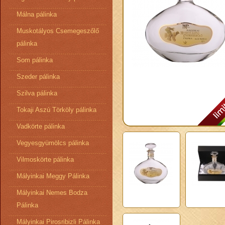
Málna pálinka
Muskotályos Csemegeszőlő
pálinka
Som pálinka
Szeder pálinka
Szilva pálinka
Tokaji Aszú Törköly pálinka
Vadkörte pálinka
Vegyesgyümölcs pálinka
Vilmoskörte pálinka
Mályinkai Meggy Pálinka
Mályinkai Nemes Bodza
Pálinka
Mályinkai Pirosribizli Pálinka